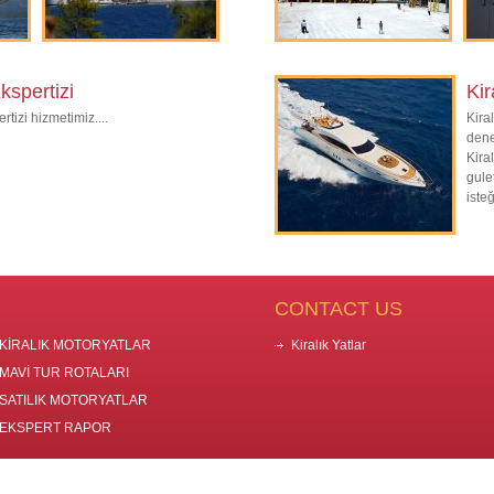
kspertizi
Kir
tizi hizmetimiz....
Kira
dene
Kira
gule
iste
CONTACT US
KİRALIK MOTORYATLAR
Kiralık Yatlar
MAVİ TUR ROTALARI
SATILIK MOTORYATLAR
EKSPERT RAPOR