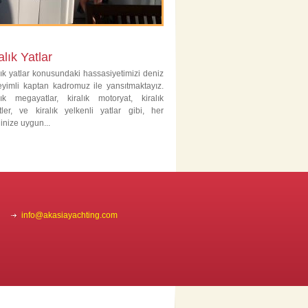
alık Yatlar
lık yatlar konusundaki hassasiyetimizi deniz
yimli kaptan kadromuz ile yansıtmaktayız.
lık megayatlar, kiralık motoryat, kiralık
tler, ve kiralık yelkenli yatlar gibi, her
ğinize uygun...
info@akasiayachting.com