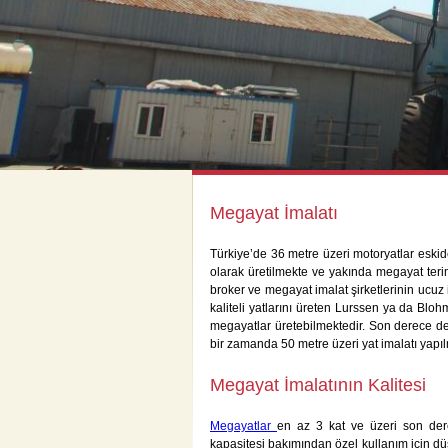
Megayat İmalatı
Türkiye’de 36 metre üzeri motoryatlar eski
olarak üretilmekte ve yakında megayat teri
broker ve megayat imalat şirketlerinin ucuz
kaliteli yatlarını üreten Lurssen ya da Bl
megayatlar üretebilmektedir. Son derece deta
bir zamanda 50 metre üzeri yat imalatı yapıl
Megayat İmalatının Kalitesi
Megayatlar
en az 3 kat ve üzeri son derec
kapasitesi bakımından özel kullanım için dü