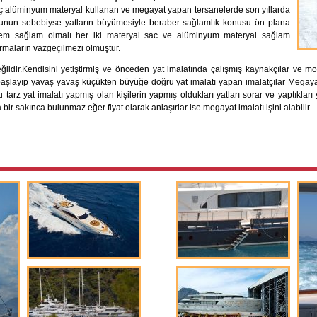
aç alüminyum materyal kullanan ve megayat yapan tersanelerde son yıllarda
Bunun sebebiyse yatların büyümesiyle beraber sağlamlık konusu ön plana
em sağlam olmalı her iki materyal sac ve alüminyum materyal sağlam
rmaların vazgeçilmezi olmuştur.
eğildir.Kendisini yetiştirmiş ve önceden yat imalatında çalışmış kaynakçılar ve mo
 başlayıp yavaş yavaş küçükten büyüğe doğru yat imalatı yapan imalatçılar Megaya
tarz yat imalatı yapmış olan kişilerin yapmış oldukları yatları sorar ve yaptıkları 
 bir sakınca bulunmaz eğer fiyat olarak anlaşırlar ise megayat imalatı işini alabilir.