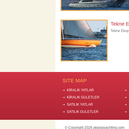
Tekne E
Tekne Eksper
SITE MAP
KİRALIK YATLAR
KİRALIK GULETLER
SATILIK YATLAR
SATILIK GULETLER
© Copyright 2026 akasiayachting.com