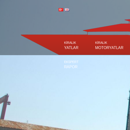
KİRALIK
KİRALIK
YATLAR
MOTORYATLAR
EKSPERT
RAPOR