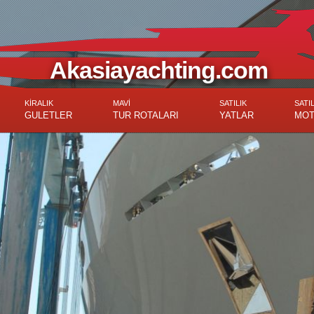
Akasiayachting.com
KİRALIK
MAVİ
SATILIK
SATIL
GULETLER
TUR ROTALARI
YATLAR
MOT