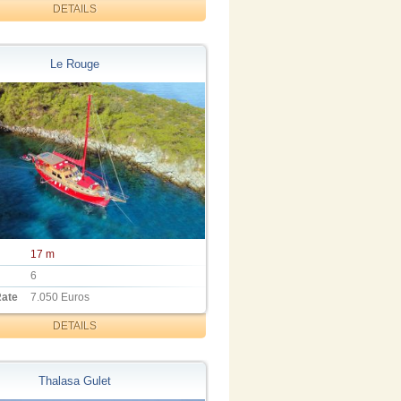
DETAILS
Le Rouge
17 m
6
Rate
7.050 Euros
DETAILS
Thalasa Gulet