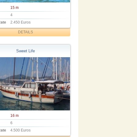
15 m
4
Rate
2.450 Euros
DETAILS
Sweet Life
16 m
6
Rate
4.500 Euros