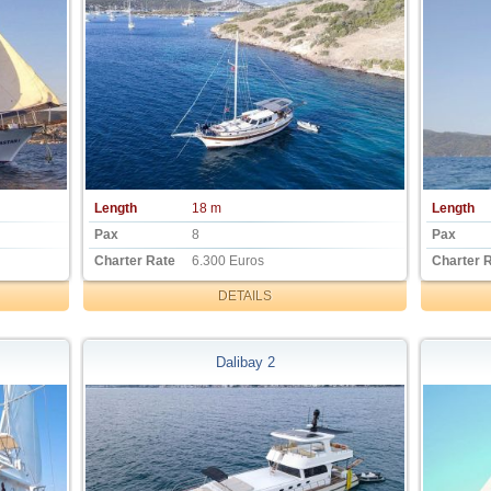
Length
18 m
Length
Pax
8
Pax
Charter Rate
6.300 Euros
Charter 
DETAILS
Dalibay 2