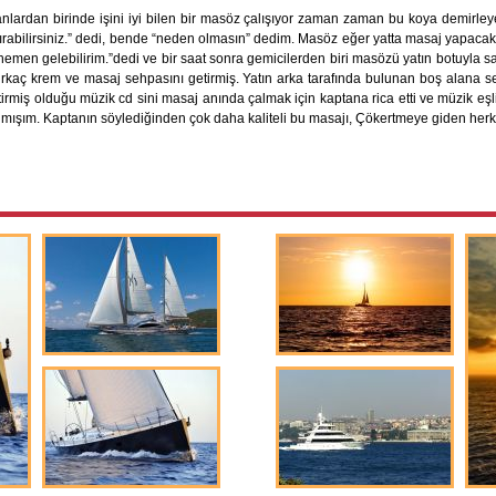
anlardan birinde işini iyi bilen bir masöz çalışıyor zaman zaman bu koya demirley
tırabilirsiniz.” dedi, bende “neden olmasın” dedim. Masöz eğer yatta masaj yapacak 
emen gelebilirim.”dedi ve bir saat sonra gemicilerden biri masözü yatın botuyla sah
birkaç krem ve masaj sehpasını getirmiş. Yatın arka tarafında bulunan boş alana s
rmiş olduğu müzik cd sini masaj anında çalmak için kaptana rica etti ve müzik eşl
almışım. Kaptanın söylediğinden çok daha kaliteli bu masajı, Çökertmeye giden her