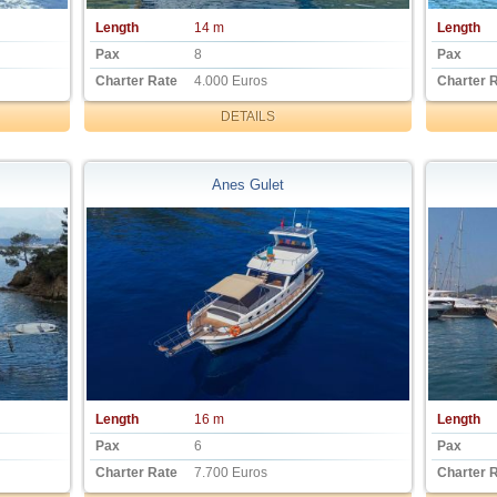
Length
14 m
Length
Pax
8
Pax
Charter Rate
4.000 Euros
Charter 
DETAILS
Anes Gulet
Length
16 m
Length
Pax
6
Pax
Charter Rate
7.700 Euros
Charter 