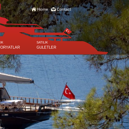
Home
Contact
IK
SATILIK
ORYATLAR
GULETLER