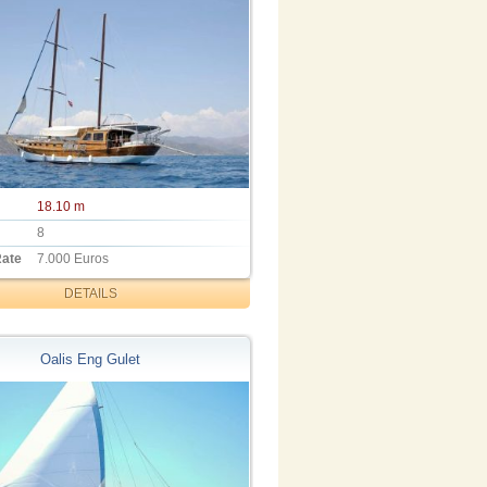
18.10 m
8
Rate
7.000 Euros
DETAILS
Oalis Eng Gulet