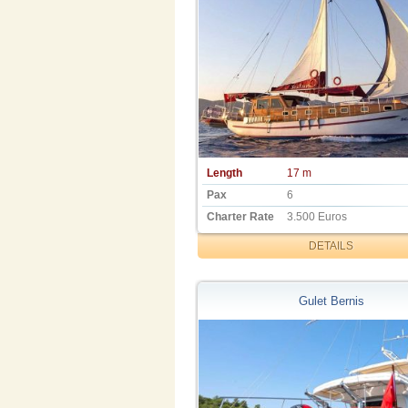
Length
17 m
Pax
6
Charter Rate
3.500 Euros
DETAILS
Gulet Bernis