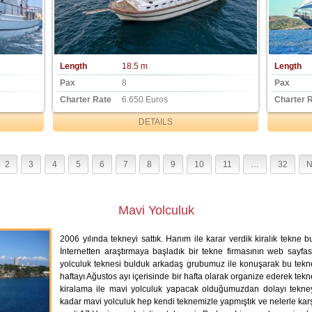
Length
18.5 m
Length
Pax
8
Pax
Charter Rate
6.650 Euros
Charter 
DETAILS
2
3
4
5
6
7
8
9
10
11
…
32
N
Mavi Yolculuk
2006 yılında tekneyi sattık. Hanım ile karar verdik kiralık tekne b
İnternetten araştırmaya başladık bir tekne firmasının web sayfa
yolculuk teknesi bulduk arkadaş grubumuz ile konuşarak bu tekneyi
haftayı Ağustos ayı içerisinde bir hafta olarak organize ederek tekn
kiralama ile mavi yolculuk yapacak olduğumuzdan dolayı tekn
kadar mavi yolculuk hep kendi teknemizle yapmıştık ve nelerle ka