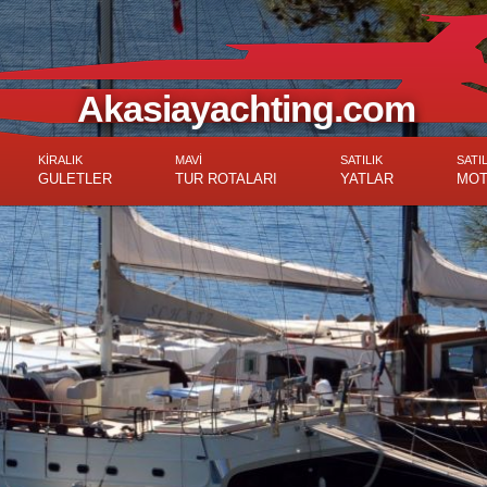
Akasiayachting.com
KİRALIK
MAVİ
SATILIK
SATIL
GULETLER
TUR ROTALARI
YATLAR
MOT