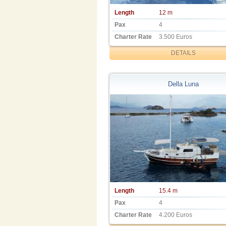
Length
12 m
Pax
4
Charter Rate
3.500 Euros
DETAILS
Della Luna
Length
15.4 m
Pax
4
Charter Rate
4.200 Euros