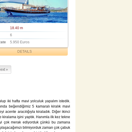
18.40 m
6
Rate
5.950 Euros
DETAILS
ext »
ulup iki hafta mavi yolculuk yapalım istedik.
sında beğendiğimiz 5 kamaralı kiralık mavi
 acente aracılığıyla kiraladık. Diğer ikinci
e kiralama işini yaptık. Hanımla ilk kez tekne
eyi çok merak ediyorduk çünkü bu zamana
rşılaşacağımızı bilmiyorduk zaman çok çabuk