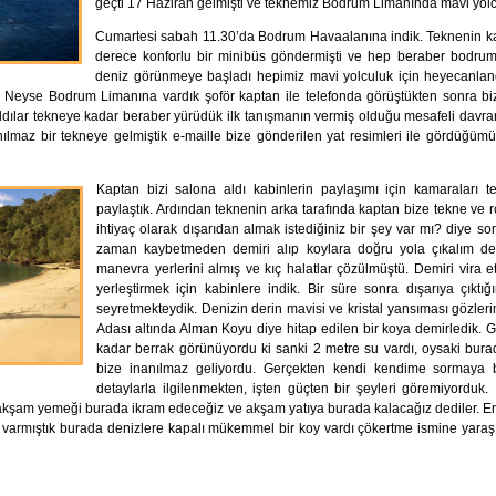
geçti 17 Haziran gelmişti ve teknemiz Bodrum Limanında mavi yolcul
Cumartesi sabah 11.30’da Bodrum Havaalanına indik. Teknenin kap
derece konforlu bir minibüs göndermişti ve hep beraber bodruma
deniz görünmeye başladı hepimiz mavi yolculuk için heyecanland
u. Neyse Bodrum Limanına vardık şoför kaptan ile telefonda görüştükten sonra bi
 aldılar tekneye kadar beraber yürüdük ilk tanışmanın vermiş olduğu mesafeli davran
anılmaz bir tekneye gelmiştik e-maille bize gönderilen yat resimleri ile gördüğü
Kaptan bizi salona aldı kabinlerin paylaşımı için kamaraları te
paylaştık. Ardından teknenin arka tarafında kaptan bize tekne ve ro
ihtiyaç olarak dışarıdan almak istediğiniz bir şey var mı? diye so
zaman kaybetmeden demiri alıp koylara doğru yola çıkalım ded
manevra yerlerini almış ve kıç halatlar çözülmüştü. Demiri vira e
yerleştirmek için kabinlere indik. Bir süre sonra dışarıya çıkt
seyretmekteydik. Denizin derin mavisi ve kristal yansıması gözleri
Adası altında Alman Koyu diye hitap edilen bir koya demirledik. 
kadar berrak görünüyordu ki sanki 2 metre su vardı, oysaki burad
bize inanılmaz geliyordu. Gerçekten kendi kendime sormaya
detaylarla ilgilenmekten, işten güçten bir şeyleri göremiyorduk. 
akşam yemeği burada ikram edeceğiz ve akşam yatıya burada kalacağız dediler. Er
varmıştık burada denizlere kapalı mükemmel bir koy vardı çökertme ismine yaraşı