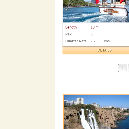
Length
18 m
Pax
6
Charter Rate
7.700 Euros
DETAILS
1