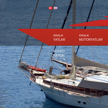
KİRALIK
KİRALIK
YATLAR
MOTORYATLAR
EKSPERT
RAPOR