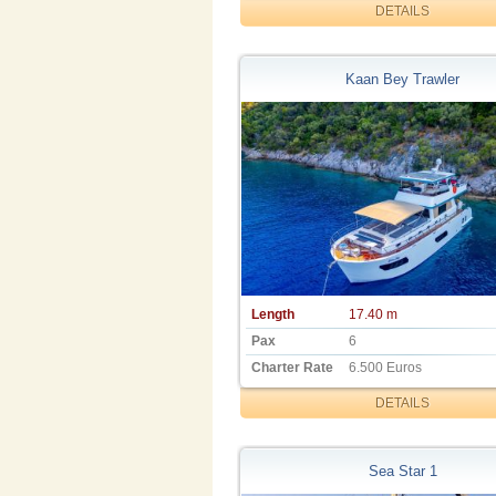
DETAILS
Kaan Bey Trawler
Length
17.40 m
Pax
6
Charter Rate
6.500 Euros
DETAILS
Sea Star 1