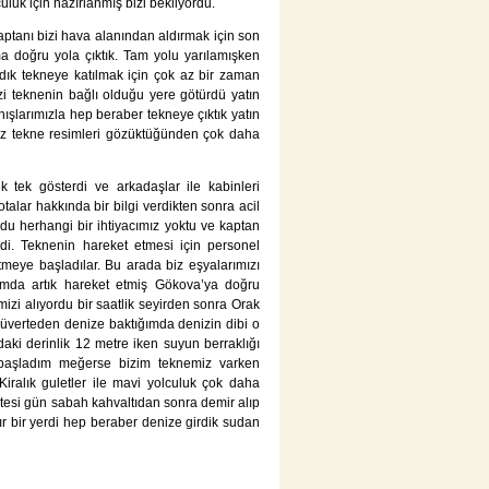
uk için hazırlanmış bizi bekliyordu.
tanı bizi hava alanından aldırmak için son
 doğru yola çıktık. Tam yolu yarılamışken
ık tekneye katılmak için çok az bir zaman
zi teknenin bağlı olduğu yere götürdü yatın
ışlarımızla hep beraber tekneye çıktık yatın
müz tekne resimleri gözüktüğünden çok daha
k tek gösterdi ve arkadaşlar ile kabinleri
talar hakkında bir bilgi verdikten sonra acil
rdu herhangi bir ihtiyacımız yoktu ve kaptan
i. Teknenin hareket etmesi için personel
tmeye başladılar. Bu arada biz eşyalarımızı
ığımda artık hareket etmiş Gökova’ya doğru
mizi alıyordu bir saatlik seyirden sonra Orak
Güverteden denize baktığımda denizin dibi o
aki derinlik 12 metre iken suyun berraklığı
 başladım meğerse bizim teknemiz varken
Kiralık guletler ile mavi yolculuk çok daha
tesi gün sabah kahvaltıdan sonra demir alıp
r bir yerdi hep beraber denize girdik sudan